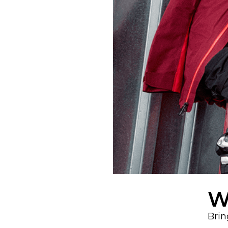
W
Brin