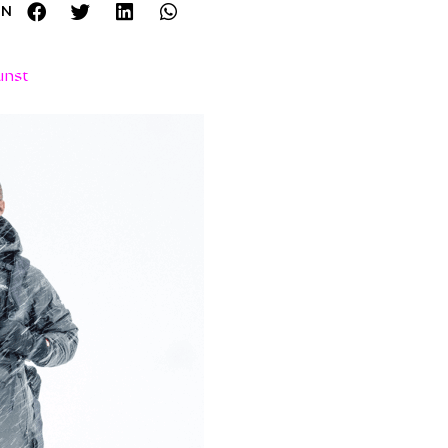
EN
unst