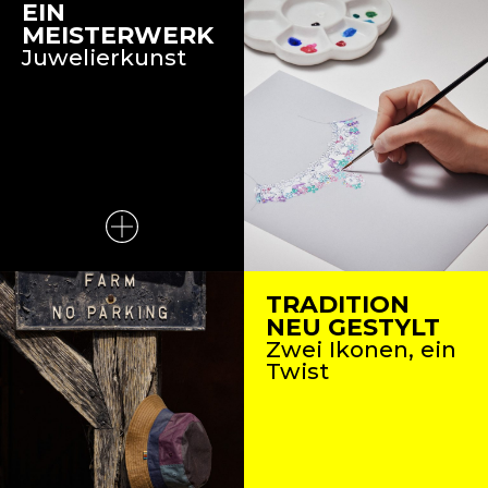
EIN
MEISTERWERK
Juwelierkunst
TRADITION
NEU GESTYLT
Zwei Ikonen, ein
Twist