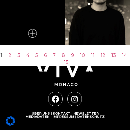
1
2
3
4
5
6
7
8
9
10
11
12
13
14
15
ÜBER UNS
|
KONTAKT
|
NEWSLETTER
MEDIADATEN
|
IMPRESSUM
|
DATENSCHUTZ