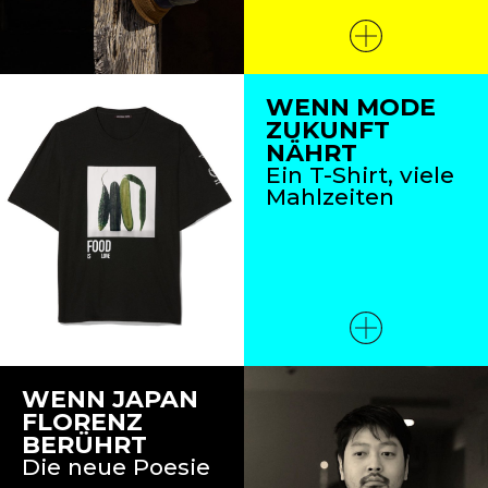
WENN MODE
ZUKUNFT
NÄHRT
Ein T-Shirt, viele
Mahlzeiten
WENN JAPAN
FLORENZ
BERÜHRT
Die neue Poesie