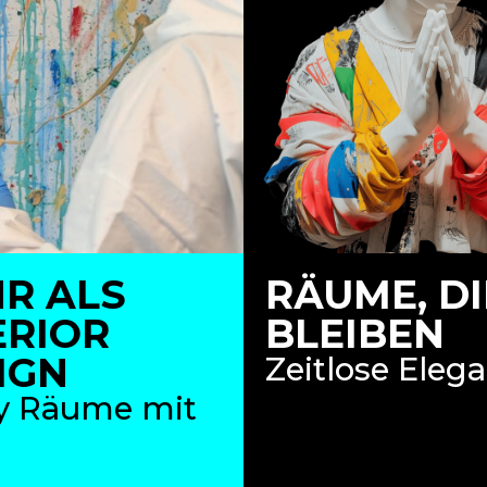
R ALS
RÄUME, DI
ERIOR
BLEIBEN
IGN
Zeitlose Eleg
ly Räume mit