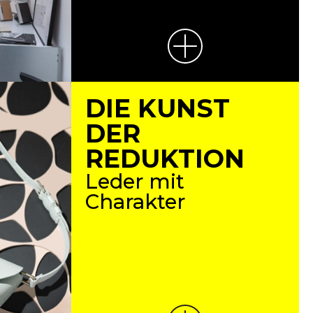
DIE KUNST
DER
REDUKTION
Leder mit
Charakter