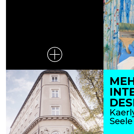
MEH
INT
DES
Kaer
Seele