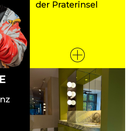
der Praterinsel
E
anz