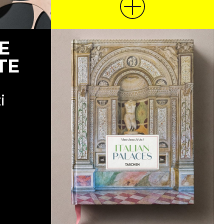
E
TE
i