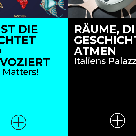
ST DIE
RÄUME, DI
CHTET
GESCHICH
D
ATMEN
VOZIERT
Italiens Palazz
Matters!