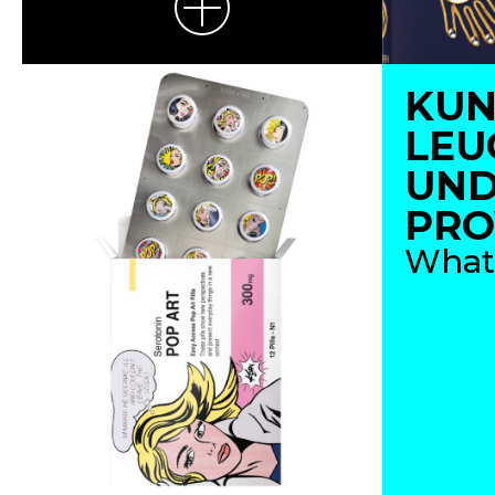
KUN
LEU
UN
PRO
What 