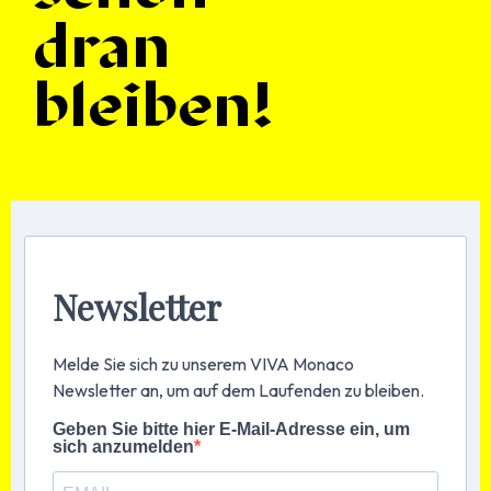
dran
:Brands to
bleiben!
:News:
watch:
Newsletter
Melde Sie sich zu unserem VIVA Monaco
:Stores to
:Beauty:
Newsletter an, um auf dem Laufenden zu bleiben.
watch:
Geben Sie bitte hier E-Mail-Adresse ein, um
sich anzumelden