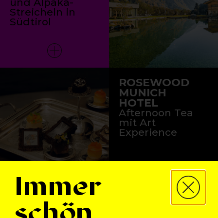
und Alpaka-
Streicheln in
Südtirol
ROSEWOOD
MUNICH
HOTEL
Afternoon Tea
mit Art
Experience
Immer
schön