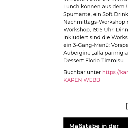
Lunch können aus dem U
Spumante, ein Soft Drink
Nachmittags-Workshop mi
Workshop, 19:15 Uhr: Din
Inkludiert sind die Wor
ein 3-Gang-Menü: Vorspei
Aubergine „alla parmigia
Dessert: Florio Tiramisu
Buchbar unter
https://k
KAREN WEBB
Maßstäbe in der