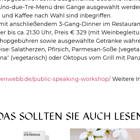
no-due-Tre-Menü drei Gänge ausgewählt werden
 und Kaffee nach Wahl sind inbegriffen.
t anschließendem 3-Gang-Dinner im Restaurant F
ner bis ca. 21:30 Uhr, Preis € 329 (mit Weinbeglei
kshopgebühren sowie ausgewählte Getränke währe
se: Salatherzen, Pfirsich, Parmesan-Soße (vegeta
na“ (vegetarisch) oder Oktopus vom Grill mit Panza
arenwebb.de/public-speaking-workshop/
Weitere I
DAS SOLLTEN SIE AUCH LESE