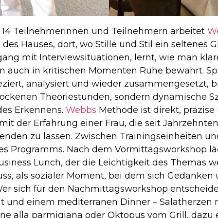
 14 Teilnehmerinnen und Teilnehmern arbeitet
W
 des Hauses, dort, wo Stille und Stil ein seltenes
ng mit Interviewsituationen, lernt, wie man klar
an auch in kritischen Momenten Ruhe bewahrt. S
iert, analysiert und wieder zusammengesetzt, bi
rockenen Theoriestunden, sondern dynamische Sz
des Erkennens.
Webbs
Methode ist direkt, präzis
t mit der Erfahrung einer Frau, die seit Jahrzehnte
blenden zu lassen. Zwischen Trainingseinheiten u
 des Programms. Nach dem Vormittagsworkshop läd
usiness Lunch, der die Leichtigkeit des Themas we
ss, als sozialer Moment, bei dem sich Gedanken
 sich für den Nachmittagsworkshop entscheidet
t und einem mediterranen Dinner – Salatherzen m
e alla parmigiana oder Oktopus vom Grill, dazu e