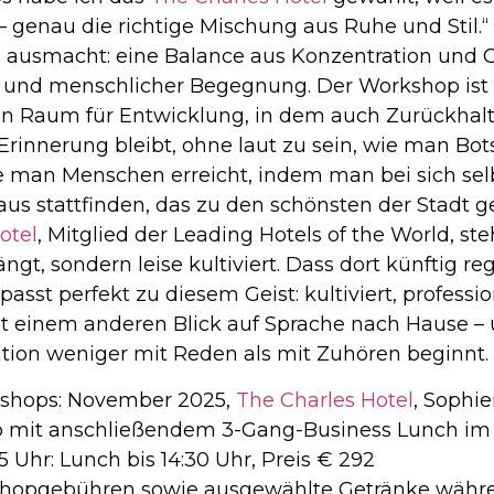
– genau die richtige Mischung aus Ruhe und Stil.“ 
usmacht: eine Balance aus Konzentration und G
g und menschlicher Begegnung. Der Workshop ist
ein Raum für Entwicklung, in dem auch Zurückhalt
rinnerung bleibt, ohne laut zu sein, wie man Bots
e man Menschen erreicht, indem man bei sich selb
us stattfinden, das zu den schönsten der Stadt geh
otel
, Mitglied der Leading Hotels of the World, ste
drängt, sondern leise kultiviert. Dass dort künftig
passt perfekt zu diesem Geist: kultiviert, professio
t einem anderen Blick auf Sprache nach Hause – 
ion weniger mit Reden als mit Zuhören beginnt.
kshops: November 2025,
The Charles Hotel
, Sophie
 mit anschließendem 3-Gang-Business Lunch im R
15 Uhr: Lunch bis 14:30 Uhr, Preis € 292
kshopgebühren sowie ausgewählte Getränke währe