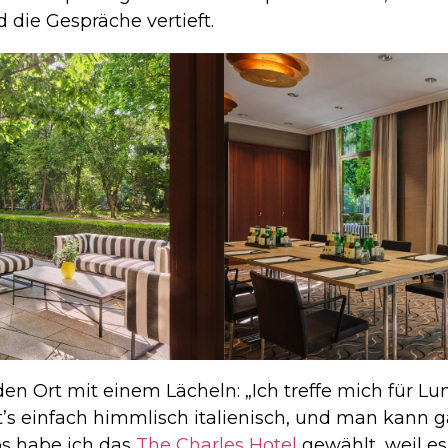
die Gespräche vertieft.
en Ort mit einem Lächeln: „Ich treffe mich für L
t’s einfach himmlisch italienisch, und man kann 
s habe ich das
The Charles Hotel
gewählt, weil es 