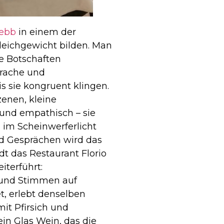
ebb
in einem der
 Gleichgewicht bilden. Man
e Botschaften
prache und
s sie kongruent klingen.
enen, kleine
e und empathisch – sie
n im Scheinwerferlicht
nd Gesprächen wird das
t das Restaurant Florio
iterführt:
 und Stimmen auf
, erlebt denselben
it Pfirsich und
in Glas Wein, das die