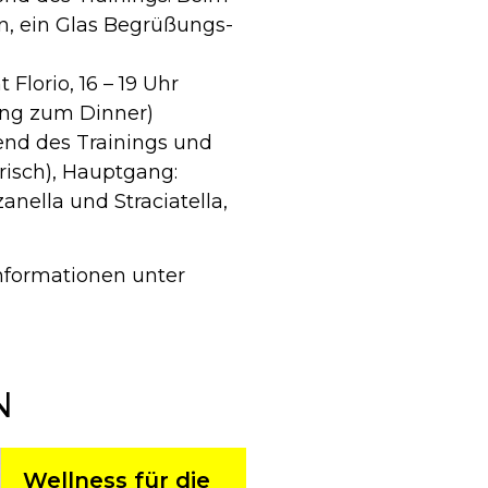
, ein Glas Begrüßungs-
lorio, 16 – 19 Uhr
tung zum Dinner)
nd des Trainings und
risch), Hauptgang:
nella und Straciatella,
nformationen unter
N
Wellness für die