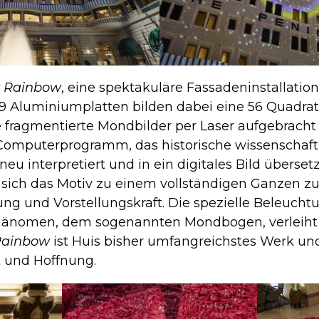
 Rainbow
, eine spektakuläre Fassadeninstallati
49 Aluminiumplatten bilden dabei eine 56 Quadra
ie fragmentierte Mondbilder per Laser aufgebracht
 Computerprogramm, das historische wissenscha
eu interpretiert und in ein digitales Bild überset
sich das Motiv zu einem vollständigen Ganzen z
 und Vorstellungskraft. Die spezielle Beleuchtun
hänomen, dem sogenannten Mondbogen, verleiht 
Rainbow
ist Huis bisher umfangreichstes Werk und
 und Hoffnung.