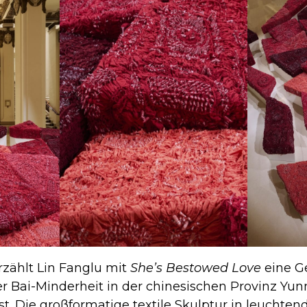
rzählt Lin Fanglu mit
She’s Bestowed Love
eine Ge
r Bai-Minderheit in der chinesischen Provinz Yu
st. Die großformatige textile Skulptur in leuchten