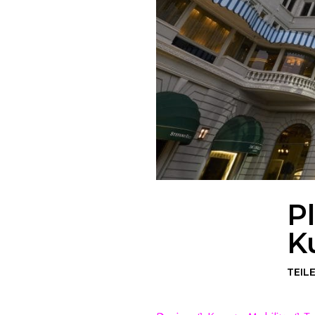
P
K
TEIL