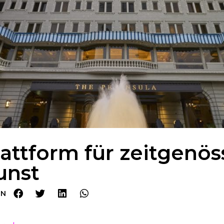
lattform für zeitgenös
unst
EN