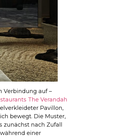
on Verbindung auf –
staurants The Verandah
lverkleideter Pavillon,
ich bewegt. Die Muster,
as zunächst nach Zufall
t während einer