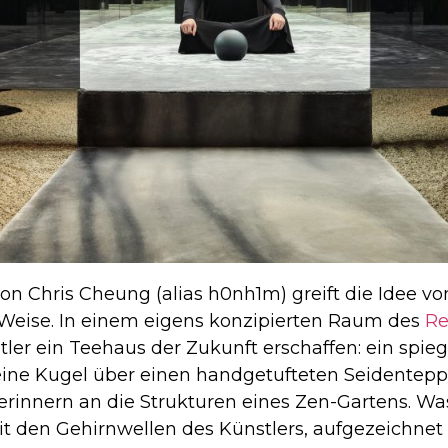
on Chris Cheung (alias h0nh1m) greift die Idee v
e Weise. In einem eigens konzipierten Raum des
Re
er ein Teehaus der Zukunft erschaffen: ein spiege
eine Kugel über einen handgetufteten Seidentepp
, erinnern an die Strukturen eines Zen-Gartens. W
eit den Gehirnwellen des Künstlers, aufgezeichne