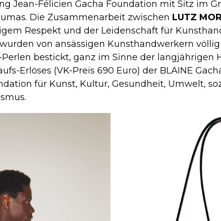
tung Jean-Félicien Gacha Foundation mit Sitz im 
 Dumas. Die Zusammenarbeit zwischen
LUTZ MOR
igem Respekt und der Leidenschaft für Kunstha
 wurden von ansässigen Kunsthandwerkern völlig f
Perlen bestickt, ganz im Sinne der langjährigen 
ufs-Erlöses (VK-Preis 690 Euro) der BLAINE Gac
dation für Kunst, Kultur, Gesundheit, Umwelt, s
ismus.