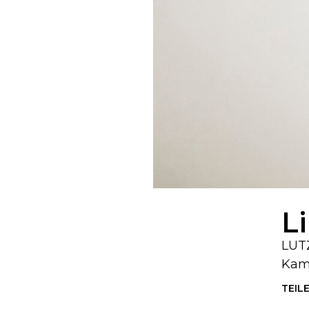
L
LUTZ
Kam
TEIL