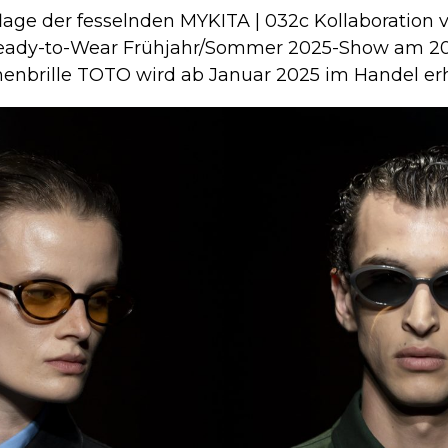
age der fesselnden MYKITA | 032c Kollaboration vo
eady-to-Wear Frühjahr/Sommer 2025-Show am 20. 
nnenbrille TOTO wird ab Januar 2025 im Handel erhä