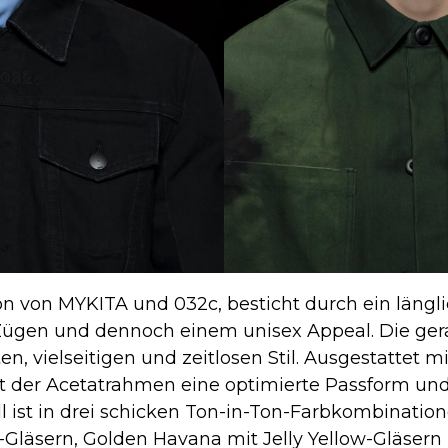
ion von MYKITA und 032c, besticht durch ein längl
 Zügen und dennoch einem unisex Appeal. Die gera
ten, vielseitigen und zeitlosen Stil. Ausgestattet
t der Acetatrahmen eine optimierte Passform un
l ist in drei schicken Ton-in-Ton-Farbkombinatione
Gläsern, Golden Havana mit Jelly Yellow-Gläsern