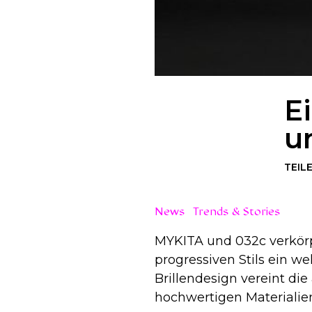
E
u
TEIL
News
Trends & Stories
MYKITA und 032c verkörp
progressiven Stils ein 
Brillendesign vereint di
hochwertigen Materialie