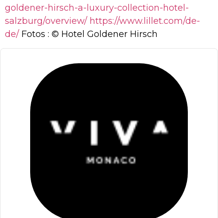
goldener-hirsch-a-luxury-collection-hotel-
salzburg/overview/
https://www.lillet.com/de-
de/
Fotos : © Hotel Goldener Hirsch