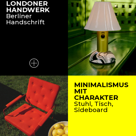
LONDONER
HANDWERK
Berliner
Handschrift
MINIMALISMUS
MIT
CHARAKTER
Stuhl, Tisch,
Sideboard