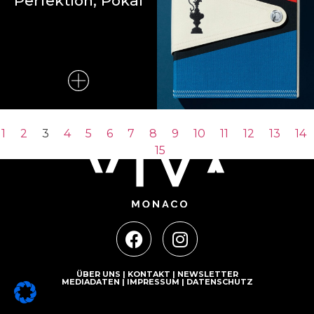
Perfektion, Pokal
1
2
3
4
5
6
7
8
9
10
11
12
13
14
15
ÜBER UNS
|
KONTAKT
|
NEWSLETTER
MEDIADATEN
|
IMPRESSUM
|
DATENSCHUTZ