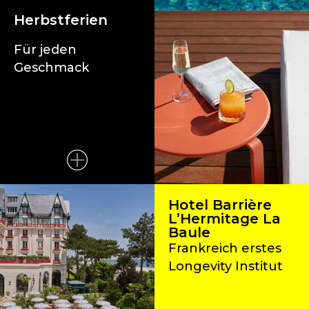
Herbstferien
Für jeden
Geschmack
Hotel Barrière
L’Hermitage La
Baule
Frankreich erstes
Longevity Institut