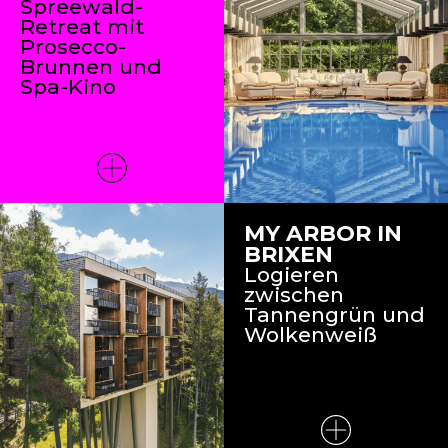
Spreewald-
Retreat mit
Prosecco-
Brunnen und
Spa-Kino
MY ARBOR IN
BRIXEN
Logieren
zwischen
Tannengrün und
Wolkenweiß