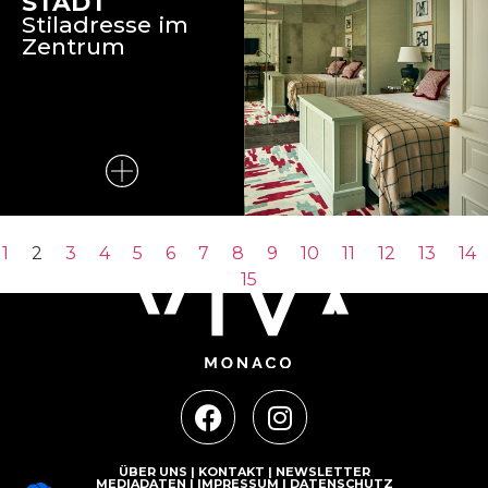
STADT
Stiladresse im
Zentrum
1
2
3
4
5
6
7
8
9
10
11
12
13
14
15
ÜBER UNS
|
KONTAKT
|
NEWSLETTER
MEDIADATEN
|
IMPRESSUM
|
DATENSCHUTZ